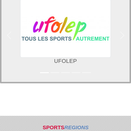
Précedent
Suiv
UFOLEP
SPORTS
REGIONS