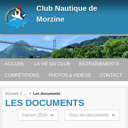
Panneau de gestion des cookies
Club Nautique de
Morzine
ACCUEIL
LA VIE DU CLUB
ENTRAÎNEMENTS
COMPÉTITIONS
PHOTOS & VIDÉOS
CONTACT
Accueil
Les documents
LES DOCUMENTS