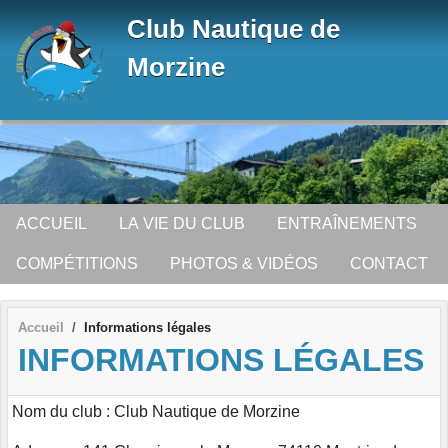
Panneau de gestion des cookies
Club Nautique de
Morzine
ACCUEIL
LA VIE DU CLUB
ENTRAÎNEMENTS
COMPÉTITIONS
PHOTOS & VIDÉOS
CONTACT
Accueil
Informations légales
INFORMATIONS LÉGALES
Nom du club : Club Nautique de Morzine