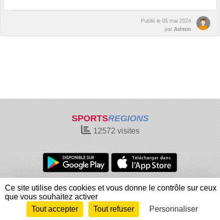
Publié le
05 mai 2024
par
Admin
SPORTS
REGIONS
12572
visites
Charte cookies
Gestion des cookies
Ce site utilise des cookies et vous donne le contrôle sur ceux
Informations légales
Signaler un contenu inapproprié
que vous souhaitez activer
Tout accepter
Tout refuser
Personnaliser
Envie de participer ?
Connexion