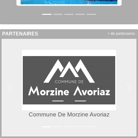
PARTENAIRES
+ de partenaires
Précedent
Suiv
Commune De Morzine Avoriaz