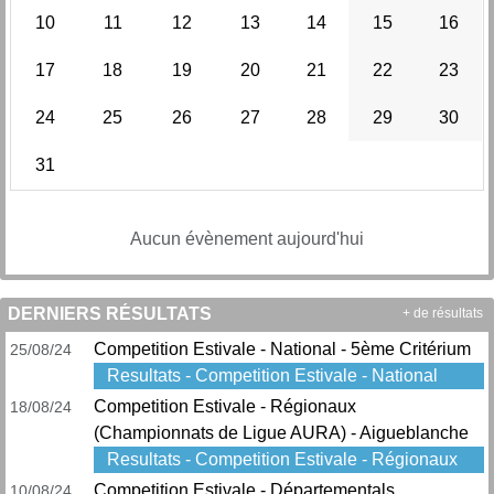
10
11
12
13
14
15
16
17
18
19
20
21
22
23
24
25
26
27
28
29
30
31
Aucun évènement aujourd'hui
DERNIERS RÉSULTATS
+ de résultats
Competition Estivale - National - 5ème Critérium
25/08/24
Resultats - Competition Estivale - National
Competition Estivale - Régionaux
18/08/24
(Championnats de Ligue AURA) - Aigueblanche
Resultats - Competition Estivale - Régionaux
Competition Estivale - Départementals
10/08/24