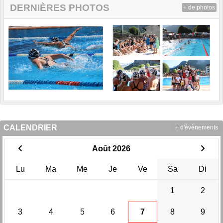
DERNIÈRES PHOTOS
+ de photos
CALENDRIER
+ d'évènements
Août 2026
Lu
Ma
Me
Je
Ve
Sa
Di
1
2
3
4
5
6
7
8
9